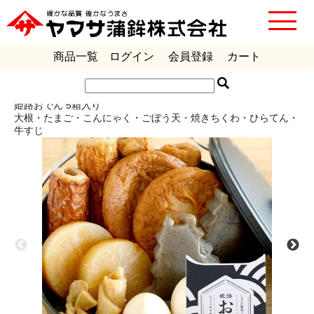
商品一覧
ログイン
会員登録
カート
ギフト包装、のし、手提げ袋、承ります。
姫路おでん 5箱入り
大根・たまご・こんにゃく・ごぼう天・焼きちくわ・ひらてん・
牛すじ