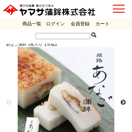
商品一覧
ログイン
会員登録
カート
ギフト包装、のし、手提げ袋、承ります。
あなご蒲鉾 1枚入り【冷蔵】